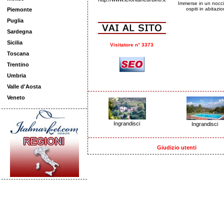
Immerse in un noccio
ospiti in abitazi
Piemonte
Puglia
Sardegna
Sicilia
Visitatore n° 3373
Toscana
Trentino
Umbria
Valle d'Aosta
Veneto
Ingrandisci
Ingrandisci
Giudizio utenti