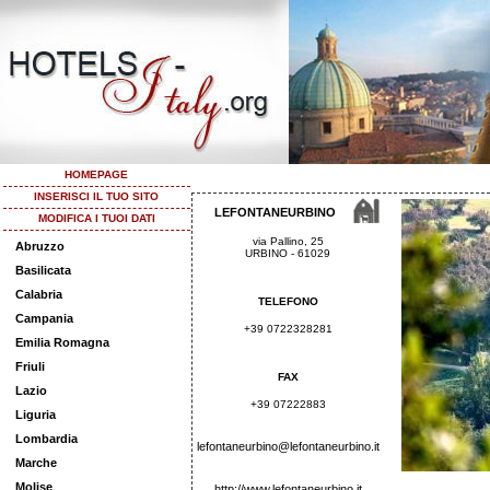
HOMEPAGE
INSERISCI IL TUO SITO
LEFONTANEURBINO
MODIFICA I TUOI DATI
via Pallino, 25
Abruzzo
URBINO - 61029
Basilicata
Calabria
TELEFONO
Campania
+39 0722328281
Emilia Romagna
Friuli
FAX
Lazio
+39 07222883
Liguria
Lombardia
lefontaneurbino@lefontaneurbino.it
Marche
Molise
http://www.lefontaneurbino.it