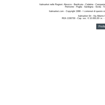
Italmarket nelle Regioni
:
Abruzzo
-
Basilicata
-
Calabria
-
Campani
Piemonte
-
Puglia
-
Sardegna
-
Sicilia
-
T
Italmarket.com
- Copyright 1996 - I contenuti di questo si
Italmarket Srl
- Via Alberto
REA 1330730 - Cap. soc. € 10.000,00 i.e. -
Pref