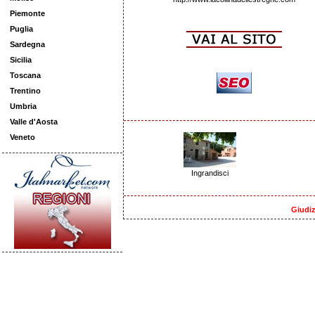
Piemonte
Puglia
Sardegna
Sicilia
Toscana
Trentino
Umbria
Valle d'Aosta
Veneto
Ingrandisci
Giudiz