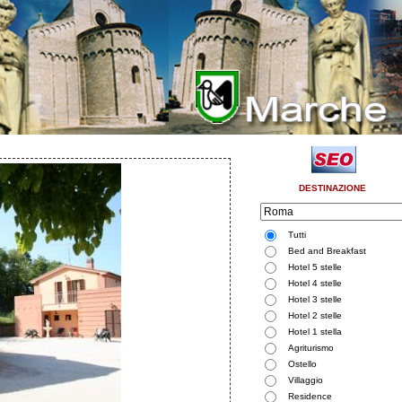
DESTINAZIONE
Tutti
Bed and Breakfast
Hotel 5 stelle
Hotel 4 stelle
Hotel 3 stelle
Hotel 2 stelle
Hotel 1 stella
Agriturismo
Ostello
Villaggio
Residence