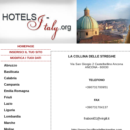
HOMEPAGE
INSERISCI IL TUO SITO
LA COLLINA DELLE STREGHE
MODIFICA I TUOI DATI
Via San Giorgio 2 Castelbellino Ancona
Abruzzo
ANCONA - 60030
Basilicata
Calabria
TELEFONO
Campania
+390731700951
Emilia Romagna
Friuli
FAX
Lazio
+390731704137
Liguria
Lombardia
fraboni01@virgili.it
Marche
Molise
http://www.lacollinadellestreghe.com