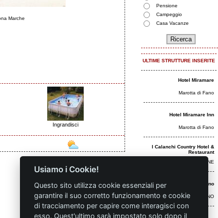
Pensione
Campeggio
cona Marche
Casa Vacanze
ULTIME STRUTTURE INSERITE
Hotel Miramare
Marotta di Fano
Hotel Miramare Inn
Ingrandisci
Marotta di Fano
I Calanchi Country Hotel &
Restaurant
RIPATRANSONE
Usiamo i Cookie!
Questo sito utilizza cookie essenziali per
Hotel Continental Fano
Sponsor
garantire il suo corretto funzionamento e cookie
FANO
di tracciamento per capire come interagisci con
esso. Quest'ultimo sarà impostato solo dopo il