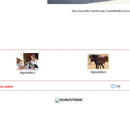
Very beautiful farmhouse Castelbellino An
Ingrandisci
Ingrandisci
(0)
io utenti