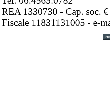
Tel. 06.4565.0782
REA 1330730 - Cap. soc. € 1
Fiscale 11831131005 - e-m
Pre