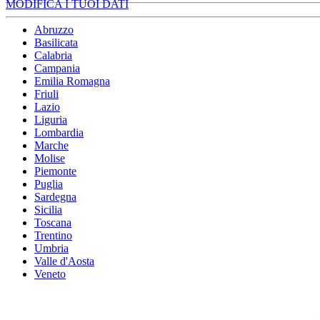
MODIFICA I TUOI DATI
Abruzzo
Basilicata
Calabria
Campania
Emilia Romagna
Friuli
Lazio
Liguria
Lombardia
Marche
Molise
Piemonte
Puglia
Sardegna
Sicilia
Toscana
Trentino
Umbria
Valle d'Aosta
Veneto