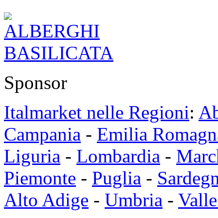
Sponsor
Italmarket nelle Regioni
:
Ab
Campania
-
Emilia Romagn
Liguria
-
Lombardia
-
Marc
Piemonte
-
Puglia
-
Sardeg
Alto Adige
-
Umbria
-
Valle