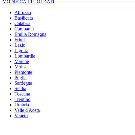
MODIFICA I TUOI DATI
Abruzzo
Basilicata
Calabria
Campania
Emilia Romagna
Friuli
Lazio
Liguria
Lombardia
Marche
Molise
Piemonte
Puglia
Sardegna
Sicilia
Toscana
Trentino
Umbria
Valle d'Aosta
Veneto