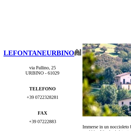
LEFONTANEURBINO
via Pallino, 25
URBINO - 61029
TELEFONO
+39 0722328281
FAX
+39 07222883
Immerse in un noccioleto b