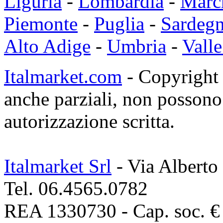
Liguria
-
Lombardia
-
Marc
Piemonte
-
Puglia
-
Sardeg
Alto Adige
-
Umbria
-
Valle
Italmarket.com
- Copyright 1
anche parziali, non possono 
autorizzazione scritta.
Italmarket Srl
- Via Alberto
Tel. 06.4565.0782
REA 1330730 - Cap. soc. € 1