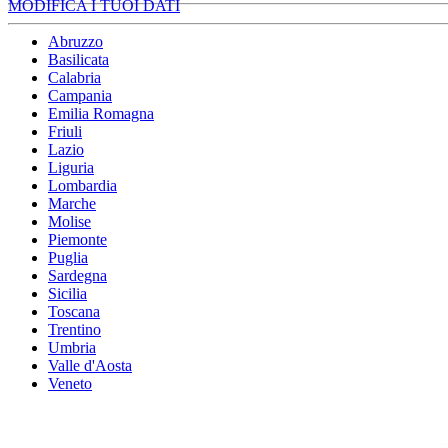
MODIFICA I TUOI DATI
Abruzzo
Basilicata
Calabria
Campania
Emilia Romagna
Friuli
Lazio
Liguria
Lombardia
Marche
Molise
Piemonte
Puglia
Sardegna
Sicilia
Toscana
Trentino
Umbria
Valle d'Aosta
Veneto