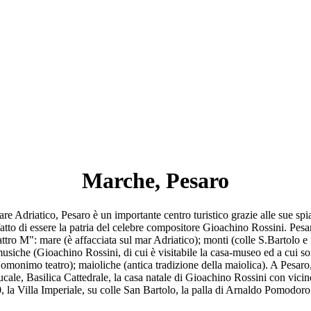
Marche, Pesaro
re Adriatico, Pesaro è un importante centro turistico grazie alle sue spi
atto di essere la patria del celebre compositore Gioachino Rossini. Pesa
uattro M": mare (è affacciata sul mar Adriatico); monti (colle S.Bartolo e 
usiche (Gioachino Rossini, di cui è visitabile la casa-museo ed a cui sono
'omonimo teatro); maioliche (antica tradizione della maiolica). A Pesaro,
cale, Basilica Cattedrale, la casa natale di Gioachino Rossini con vicin
, la Villa Imperiale, su colle San Bartolo, la palla di Arnaldo Pomodoro e