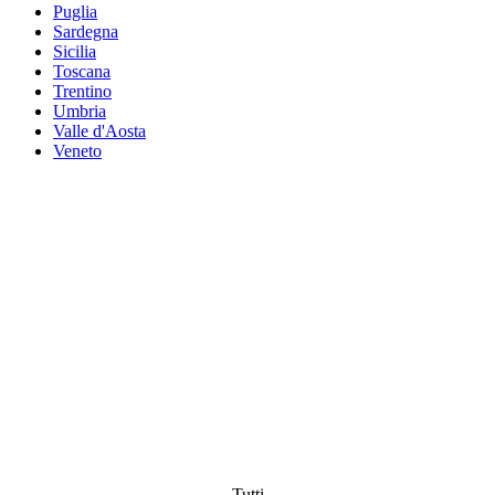
Puglia
Sardegna
Sicilia
Toscana
Trentino
Umbria
Valle d'Aosta
Veneto
Tutti