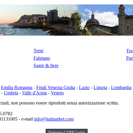
Treni
Tra
Fabriano
Par
Sagre & fiere
-
Emilia Romagna
-
Friuli Venezia Giulia
-
Lazio
-
Liguria
-
Lombardia
-
Umbria
-
Valle d'Aosta
-
Veneto
ziali, non possono essere riprodotti senza autorizzazione scritta.
65.0782
831131005 - e-mail
info@italmarket.com
Preferenze GDPR Cookie