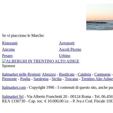
Se vi piacciono le Marche:
Ristoranti
Aeroporti
Ancona
Ascoli Piceno
Pesaro
Urbino
Sponsor
Italmarket nelle Regioni
:
Abruzzo
-
Basilicata
-
Calabria
-
Campania
Piemonte
-
Puglia
-
Sardegna
-
Sicilia
-
Toscana
-
Trentino Alto Adige
Italmarket.com
- Copyright 1996 - I contenuti di questo sito, anche par
Italmarket Srl
- Via Alberto Franchetti 20 - 00124 Roma - Tel. 06.45
REA 1330730 - Cap. soc. € 10.000,00 i.e. - P. Iva e Cod. Fiscale 11