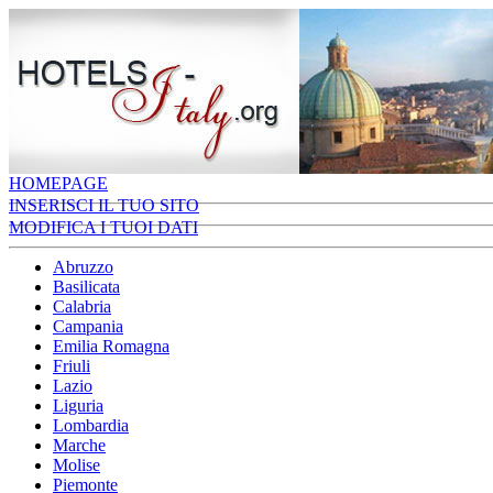
HOMEPAGE
INSERISCI IL TUO SITO
MODIFICA I TUOI DATI
Abruzzo
Basilicata
Calabria
Campania
Emilia Romagna
Friuli
Lazio
Liguria
Lombardia
Marche
Molise
Piemonte