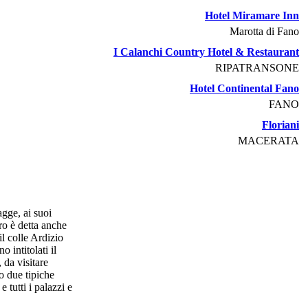
Hotel Miramare Inn
Marotta di Fano
I Calanchi Country Hotel & Restaurant
RIPATRANSONE
Hotel Continental Fano
FANO
Floriani
MACERATA
agge, ai suoi
ro è detta anche
il colle Ardizio
 intitolati il
 da visitare
o due tipiche
 tutti i palazzi e