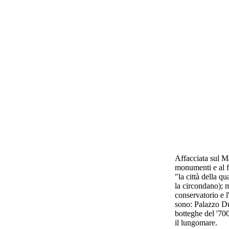
Affacciata sul Ma
monumenti e al f
"la città della q
la circondano); m
conservatorio e l
sono: Palazzo Du
botteghe del '700
il lungomare.