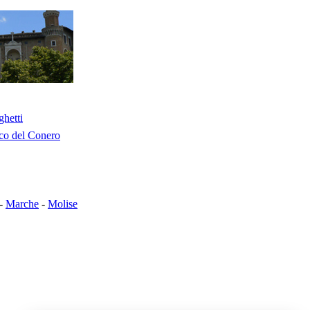
ghetti
co del Conero
-
Marche
-
Molise